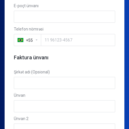
E-poçt ünvanı
Telefon nömrəsi
+55
Faktura ünvanı
Şirkət adı (Opsional)
Ünvan
Ünvan 2