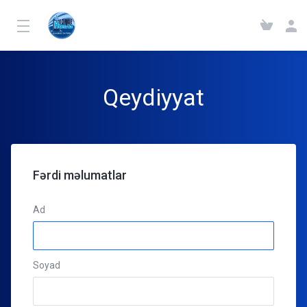
Qeydiyyat
Fərdi məlumatlar
Ad
Soyad