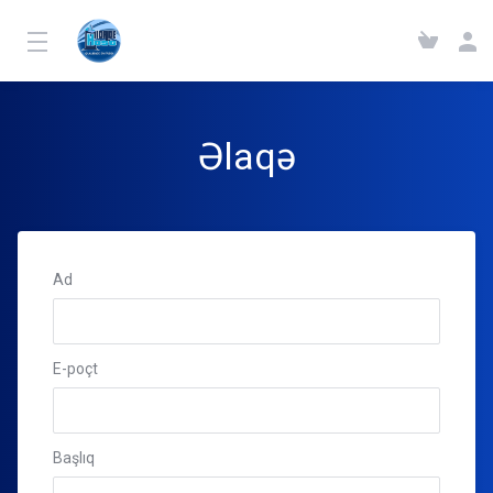
Əlaqə
Ad
E-poçt
Başlıq